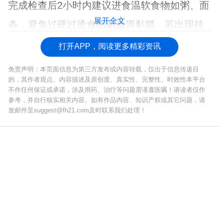
完成检查后2小时内建议进食温软食物如粥、面
展开全文
条，避免过硬过烫食物刺激胃黏膜。若出现持
续腹痛或
呕血
等异常情况需立即返院复查。
打开APP，阅读更多精彩资讯
免责声明：本页面信息为第三方发布或内容转载，仅出于信息传递目
的，其作者观点、内容描述及原创度、真实性、完整性、时效性本平台
不作任何保证或承诺，涉及用药、治疗等问题需谨遵医嘱！请读者仅作
参考，并自行核实相关内容。如有作品内容、知识产权或其它问题，请
发邮件至suggest@fh21.com及时联系我们处理！