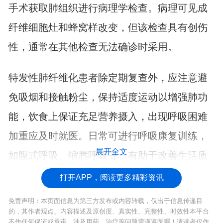
手术获取肺组织进行病理学检查。病理可见成
纤维细胞灶和蜂窝样改变，但该检查具有创伤
性，通常在其他检查无法确诊时采用。
特发性肺纤维化患者除定期复查外，应注意避
免吸烟和接触粉尘，保持适度运动以增强肺功
能，饮食上保证充足营养摄入，出现呼吸困难
加重应及时就医。日常可进行呼吸康复训练，
展开全文
如腹式呼吸、缩唇呼吸等，有助于改善生活质
量。
打开APP，阅读更多精彩资讯
免责声明：本页面信息为第三方发布或内容转载，仅出于信息传递目
的，其作者观点、内容描述及原创度、真实性、完整性、时效性本平台
不作任何保证或承诺，涉及用药、治疗等问题需谨遵医嘱！请读者仅作