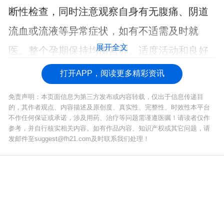
断性检查，同时注意观察自身有无腹痛、阴道
流血或流液等异常症状，如有不适需及时就
展开全文
医。整个孕期保持均衡营养、适度活动和良好
心态，对母婴健康都至关重要。
打开APP，阅读更多精彩资讯
免责声明：本页面信息为第三方发布或内容转载，仅出于信息传递目
的，其作者观点、内容描述及原创度、真实性、完整性、时效性本平台
不作任何保证或承诺，涉及用药、治疗等问题需谨遵医嘱！请读者仅作
参考，并自行核实相关内容。如有作品内容、知识产权或其它问题，请
发邮件至suggest@fh21.com及时联系我们处理！