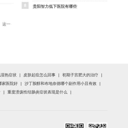
8
贵阳智力低下医院有哪些
。这一
风湿热症状
|
皮肤起痘怎么回事
|
初期子宫肥大的治疗
|
哪家医院好
|
沙丁胺醇和布地奈德哪个副作用小且有效
|
食
|
重度溃疡性结肠炎症状表现是什么
|