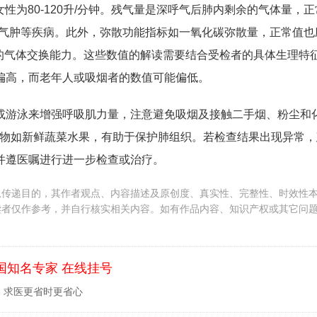
，女性为80-120升/分钟。残气量是深呼气后肺内剩余的气体量，
示肺气肿等疾病。此外，弥散功能指标如一氧化碳弥散量，正常值也
管间的气体交换能力。这些数值的解读需要结合受检者的具体生理特
偏高，而老年人或吸烟者的数值可能偏低。
或游泳来增强呼吸肌力量，注意避免吸烟及接触二手烟、粉尘和
食物如新鲜蔬菜水果，有助于保护肺组织。若检查结果出现异常，
并遵医嘱进行进一步检查或治疗。
息传递目的，其作者观点、内容描述及原创度、真实性、完整性、时效性
读者仅作参考，并自行核实相关内容。如有作品内容、知识产权或其它问
国知名专家 在线挂号
，求医更省时更省心