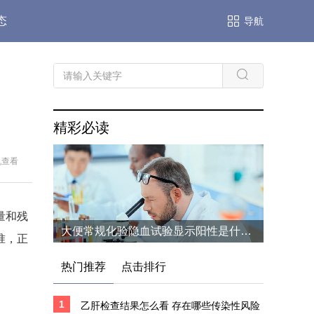
态
导航
精彩必读
机查看
量和残
大便常规化验隐血试验显示阳性是什么症状 隐血阳性可能预示哪些健康风险
准，正
热门推荐
点击排行
1
乙肝检查结果怎么看 存在哪些传染性风险