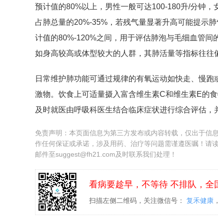
预计值的80%以上，男性一般可达100-180升/分钟
占肺总量的20%-35%，若残气量显著升高可能提
计值的80%-120%之间，用于评估肺泡与毛细血
如身高较高或体型较大的人群，其肺活量等指标往往
日常维护肺功能可通过规律的有氧运动如快走、慢跑
激物。饮食上可适量摄入富含维生素C和维生素E的
及时就医由呼吸科医生结合临床症状进行综合评估，
免责声明：本页面信息为第三方发布或内容转载，仅出于信
作任何保证或承诺，涉及用药、治疗等问题需谨遵医嘱！请
邮件至suggest@fh21.com及时联系我们处理！
看病要趁早，不等待 不排队，全
扫描左侧二维码，关注微信号：
复禾健康