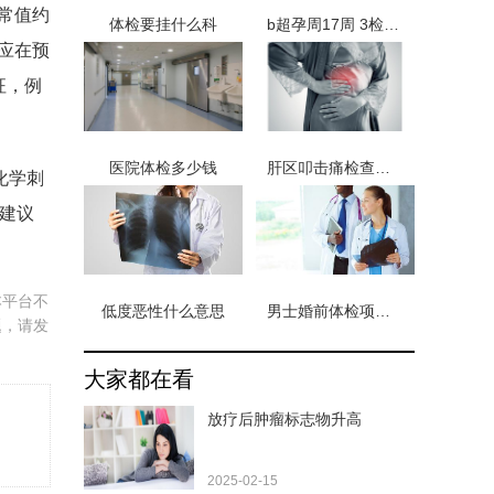
正常值约
体检要挂什么科
b超孕周17周 3检查甲胎蛋白
应在预
征，例
医院体检多少钱
肝区叩击痛检查方法
化学刺
建议
本平台不
低度恶性什么意思
男士婚前体检项目有哪些 男性婚前体检查15个项目
题，请发
大家都在看
放疗后肿瘤标志物升高
2025-02-15