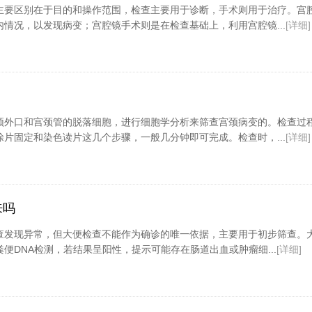
主要区别在于目的和操作范围，检查主要用于诊断，手术则用于治疗。宫
情况，以发现病变；宫腔镜手术则是在检查基础上，利用宫腔镜...
[详细]
颈外口和宫颈管的脱落细胞，进行细胞学分析来筛查宫颈病变的。检查过
片固定和染色读片这几个步骤，一般几分钟即可完成。检查时，...
[详细]
来吗
查发现异常，但大便检查不能作为确诊的唯一依据，主要用于初步筛查。
便DNA检测，若结果呈阳性，提示可能存在肠道出血或肿瘤细...
[详细]