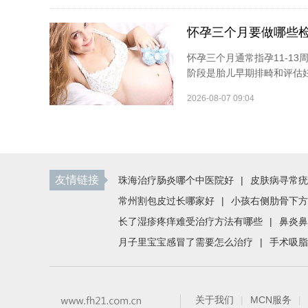
怀孕三个月要做哪些
怀孕三个月通常指孕11-1
阶段是胎儿早期排畸和评估妊
2026-08-07 09:04
友情链接
珠海治疗肠炎哪个中医院好
|
皮肤病寻常疣
常州割包皮过长哪家好
|
小孩右侧肋骨下方
长了湿疹疼痒难受治疗方法有哪些
|
鼻炎鼻
月子里宝宝感冒了需要怎么治疗
|
手术吸脂
关于我们
|
MCN服务
|