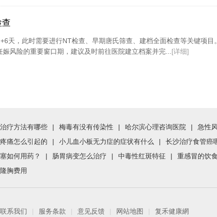
检查
3周+6天，此时需要进行NT检查、早期唐氏筛查、建档全面检查等关键项目
娠风险的重要窗口期，建议及时前往医院建立档案并完...
[详细]
治疗方法有哪些
|
梅毒有没有传染性
|
哈尔滨心理咨询医院
|
急性
疼痛怎么引起的
|
小儿血小板无力症的症状有什么
|
长沙治疗食管癌
塞如何用药？
|
肠胃病变怎么治疗
|
中毒性红斑特征
|
重感冒的饮
隆胸费用
联系我们
|
服务条款
|
意见反馈
|
网站地图
|
复禾健康網