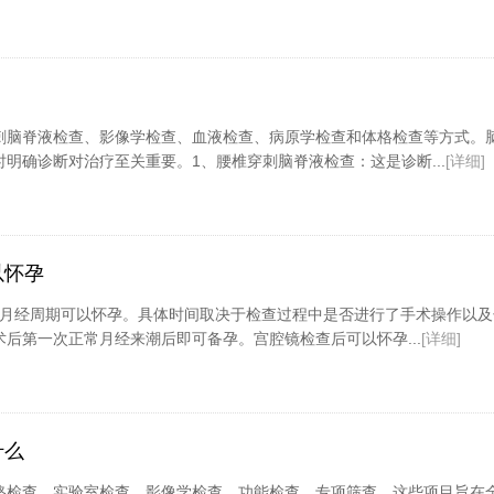
刺脑脊液检查、影像学检查、血液检查、病原学检查和体格检查等方式。
明确诊断对治疗至关重要。1、腰椎穿刺脑脊液检查：这是诊断...
[详细]
以怀孕
3个月经周期可以怀孕。具体时间取决于检查过程中是否进行了手术操作以
后第一次正常月经来潮后即可备孕。宫腔镜检查后可以怀孕...
[详细]
什么
格检查、实验室检查、影像学检查、功能检查、专项筛查。这些项目旨在