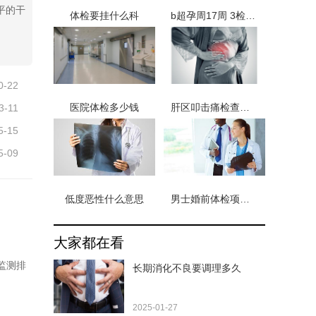
平的干
体检要挂什么科
b超孕周17周 3检查甲胎蛋白
0-22
医院体检多少钱
肝区叩击痛检查方法
3-11
5-15
5-09
低度恶性什么意思
男士婚前体检项目有哪些 男性婚前体检查15个项目
大家都在看
监测排
长期消化不良要调理多久
2025-01-27