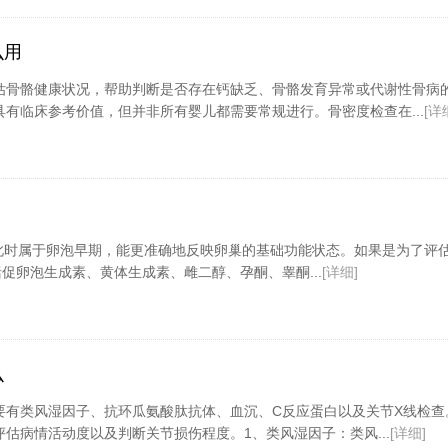
么用
估骨骼健康状况，帮助判断是否存在钙缺乏、骨骼发育异常或代谢性骨病
有临床参考价值，但并非所有婴儿都需要常规进行。骨密度检查在...
[详
此时属于卵泡早期，能更准确地反映卵巢的基础功能状态。如果是为了评
卵泡生成素、黄体生成素、雌二醇、孕酮、睾酮...
[详细]
么
要有类风湿因子、抗环瓜氨酸肽抗体、血沉、C反应蛋白以及关节X线检查
估病情活动度以及判断关节损伤程度。1、类风湿因子：类风...
[详细]