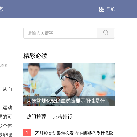
态
导航
精彩必读
机查看
，从而
大便常规化验隐血试验显示阳性是什么症状 隐血阳性可能预示哪些健康风险
、运动
热门推荐
点击排行
果的可
少个体
1
乙肝检查结果怎么看 存在哪些传染性风险
映卵巢