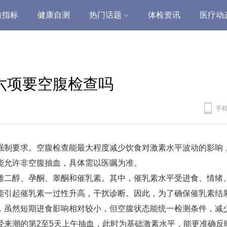
检指标
健康自测
热门话题
体检资讯
医疗动
六项要空腹检查吗
手
强制要求。空腹检查能最大程度减少饮食对激素水平波动的影响
能允许非空腹抽血，具体需以医嘱为准。
雌二醇、孕酮、睾酮和催乳素。其中，催乳素水平受进食、情绪
能引起催乳素一过性升高，干扰诊断。因此，为了确保催乳素结
，虽然短期进食影响相对较小，但空腹状态能统一检测条件，减
经来潮的第2至5天上午抽血，此时为基础激素水平，能更准确反