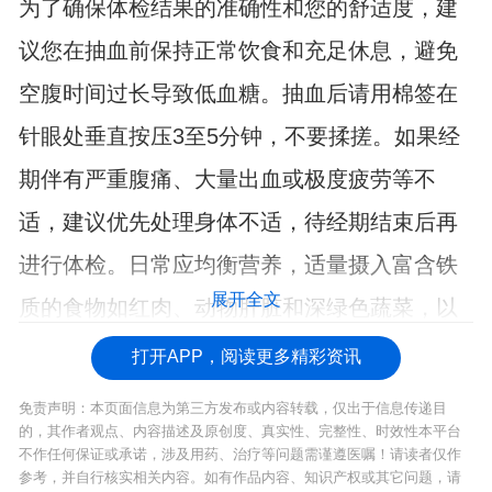
为了确保体检结果的准确性和您的舒适度，建
议您在抽血前保持正常饮食和充足休息，避免
空腹时间过长导致低血糖。抽血后请用棉签在
针眼处垂直按压3至5分钟，不要揉搓。如果经
期伴有严重腹痛、大量出血或极度疲劳等不
适，建议优先处理身体不适，待经期结束后再
进行体检。日常应均衡营养，适量摄入富含铁
展开全文
质的食物如红肉、动物肝脏和深绿色蔬菜，以
维持良好的身体状态。
打开APP，阅读更多精彩资讯
免责声明：本页面信息为第三方发布或内容转载，仅出于信息传递目
的，其作者观点、内容描述及原创度、真实性、完整性、时效性本平台
不作任何保证或承诺，涉及用药、治疗等问题需谨遵医嘱！请读者仅作
参考，并自行核实相关内容。如有作品内容、知识产权或其它问题，请