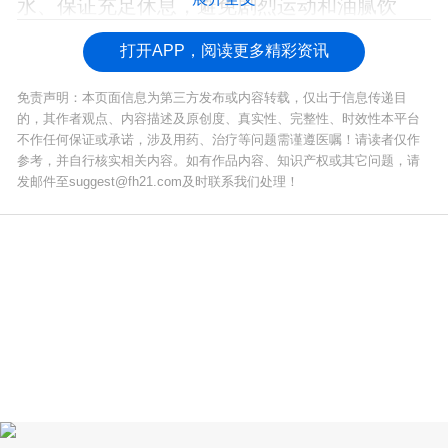
水、保证充足休息，避免剧烈运动和油腻饮
食，以尽可能减少干扰因素。
打开APP，阅读更多精彩资讯
免责声明：本页面信息为第三方发布或内容转载，仅出于信息传递目
的，其作者观点、内容描述及原创度、真实性、完整性、时效性本平台
不作任何保证或承诺，涉及用药、治疗等问题需谨遵医嘱！请读者仅作
参考，并自行核实相关内容。如有作品内容、知识产权或其它问题，请
发邮件至suggest@fh21.com及时联系我们处理！